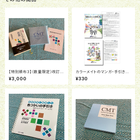
【特別頒布3】（数量限定）改訂版
カラーメイトのマンガ・手引き４
セット「つくられた障害『色盲』」＆
冊セット
¥3,000
¥330
「教育用色覚検査表」