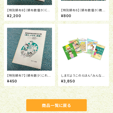
【特別頒布8】（頒布数僅か）《日
【特別頒布6】（頒布数僅か）教育
本語版》色覚異常に配慮した 色
用色覚検査表 Color Mate T
¥2,200
¥800
づかいの手引き 色彩バリアフリ
est (CMT)旧版
ーマニュアル
【特別頒布7】（頒布数少）これだ
しまだようこのえほん「みんなで
けは知っておきたい「教師の常
かんがえよう インクルーシブ教
¥450
¥3,850
識」 視力、メガネ、色覚
育」5冊セット【斡旋品】
商品一覧に戻る